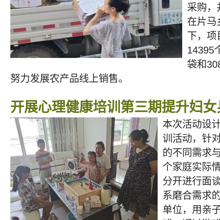
采购，
在片马
下，项
1439
袋和3
努力发展农产品线上销售。
开展心理健康培训第三期提升妇女
本次活动设
训活动，针
的不同需求
个家庭实际
分开进行面谈
系磨合需求
单位，用亲