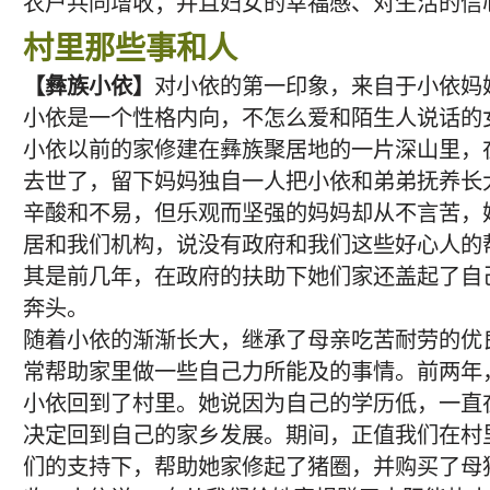
农户共同增收；并且妇女的幸福感、对生活的信
村里那些事和人
【彝族小依】
对小依的第一印象，来自于小依妈
小依是一个性格内向，不怎么爱和陌生人说话的
小依以前的家修建在彝族聚居地的一片深山里，
去世了，留下妈妈独自一人把小依和弟弟抚养长
辛酸和不易，但乐观而坚强的妈妈却从不言苦，
居和我们机构，说没有政府和我们这些好心人的
其是前几年，在政府的扶助下她们家还盖起了自
奔头。
随着小依的渐渐长大，继承了母亲吃苦耐劳的优
常帮助家里做一些自己力所能及的事情。前两年
小依回到了村里。她说因为自己的学历低，一直
决定回到自己的家乡发展。期间，正值我们在村
们的支持下，帮助她家修起了猪圈，并购买了母