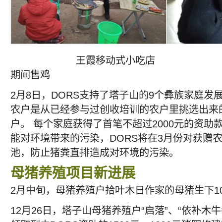
王霞移动式小吃店
期间售鸡
2月8日，DORS支持了塔子山的9个彝族家庭
农户是从已经参与过创收培训的农户里挑选出来
户。 每个家庭获得了首笔不超过2000元的资
能对环境带来的污染，DORS将在3月份对获赠
池，防止猪粪直排造成对环境的污染。
母猪养殖项目新进展
2月中旬，母猪养殖户拾叶木日作家的母猪生下1
12月26日，塔子山母猪养殖户“启落”、“依补木