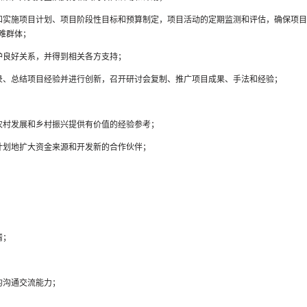
和实施项目计划、项目阶段性目标和预算制定，项目活动的定期监测和评估，确保项
难群体；
护良好关系，并得到相关各方支持；
录、总结项目经验并进行创新，召开研讨会复制、推广项目成果、手法和经验；
农村发展和乡村振兴提供有价值的经验参考；
计划地扩大资金来源和开发新的合作伙伴；
情；
的沟通交流能力；