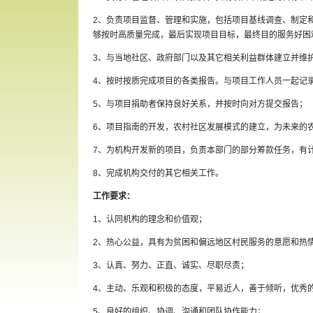
2、负责项目监督、管理和实施，包括项目基线调查、制定
够按时高质量完成，最后实现项目目标，最终目的服务好困
3、与当地社区、政府部门以及其它相关利益群体建立并维
4、按时按质完成项目的各类报告。与项目工作人员一起记
5、与项目捐助者保持良好关系，并按时向对方提交报告；
6、项目指南的开发，农村社区发展模式的建立，为未来的
7、为机构开发新的项目，负责本部门的部分筹款任务，有
8、完成机构交付的其它相关工作。
工作要求：
1、认同机构的理念和价值观；
2、热心公益，具有为贫困和偏远地区村民服务的意愿和热
3、认真、努力、正直、诚实、尽职尽责；
4、主动、乐观和积极的态度，平易近人，善于倾听，优秀
5、良好的组织、协调、沟通和团队协作能力；